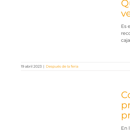
Q
v
eads
Es 
o la
rec
caj
19 abril 2023
|
Después de la feria
C
p
el
p
al
xima
En l