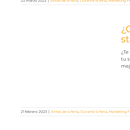
23 marzo 2023
|
Antes de la feria
,
Durante la feria
,
Marketing Fe
¿
st
¿Te
a tu
tu 
mej
21 febrero 2023
|
Antes de la feria
,
Durante la feria
,
Marketing Fe