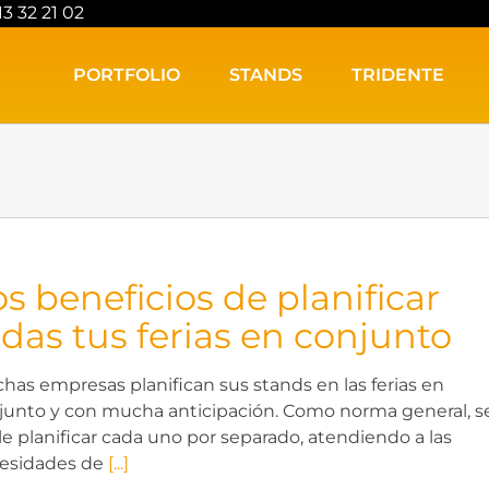
13 32 21 02
PORTFOLIO
STANDS
TRIDENTE
s beneficios de planificar
odas tus ferias en conjunto
has empresas planifican sus stands en las ferias en
junto y con mucha anticipación. Como norma general, s
le planificar cada uno por separado, atendiendo a las
esidades de
[...]