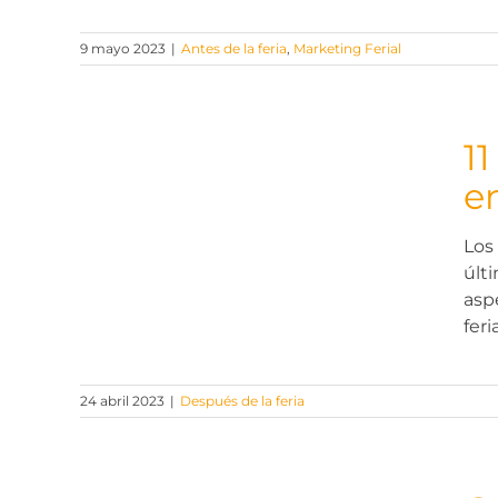
9 mayo 2023
|
Antes de la feria
,
Marketing Ferial
1
e
a el
Los
ing
últ
asp
feri
24 abril 2023
|
Después de la feria