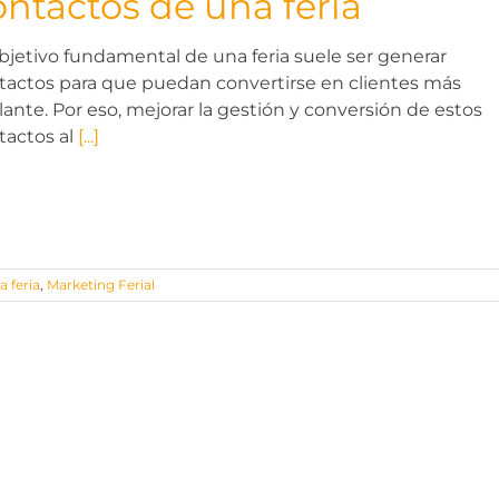
ontactos de una feria
objetivo fundamental de una feria suele ser generar
tactos para que puedan convertirse en clientes más
lante. Por eso, mejorar la gestión y conversión de estos
tactos al
[...]
a feria
,
Marketing Ferial
Soluciones Globales de Comunicación Visual y Asesoramiento en M