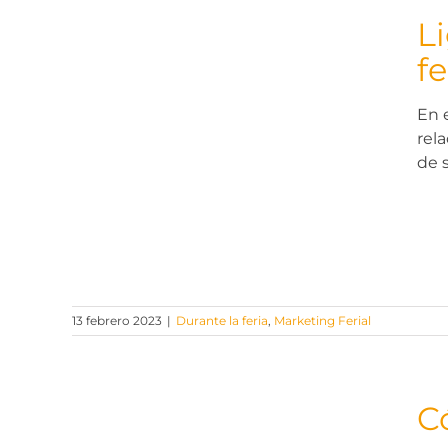
L
f
En 
ctos
rel
e
de 
13 febrero 2023
|
Durante la feria
,
Marketing Ferial
C