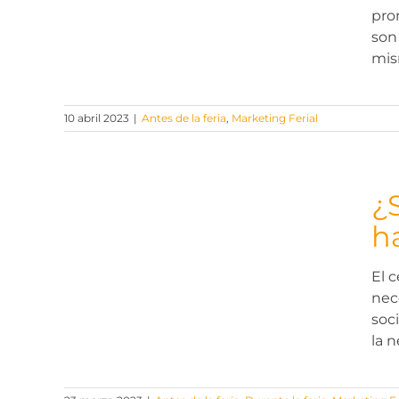
pro
son
mis
10 abril 2023
|
Antes de la feria
,
Marketing Ferial
¿
h
s nos
El 
?
nece
soc
la 