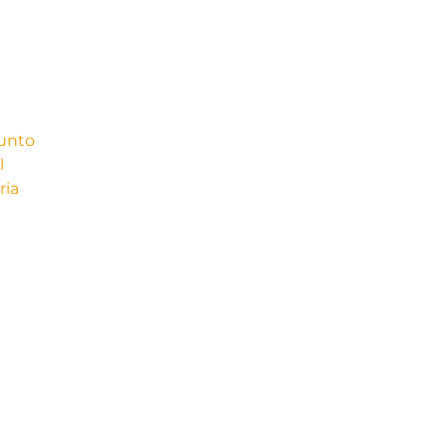
junto
l
ria