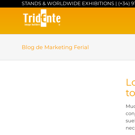
Saltar
STANDS & WORLDWIDE EXHIBITIONS |
(+34) 9
al
contenido
Blog de Marketing Ferial
Lo
t
e
erias
Muc
con
sue
nec