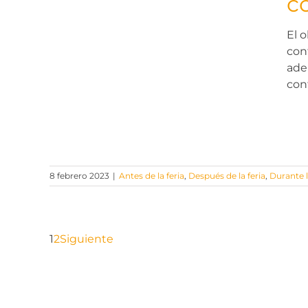
c
El 
tión
con
ade
feria
con
8 febrero 2023
|
Antes de la feria
,
Después de la feria
,
Durante l
1
2
Siguiente
Tridente es una empresa de servicios especializada en ofrecer 
de calidad.