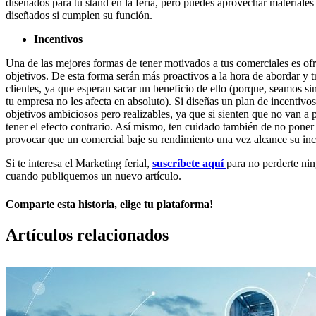
diseñados para tu stand en la feria, pero puedes aprovechar materiales
diseñados si cumplen su función.
Incentivos
Una de las mejores formas de tener motivados a tus comerciales es ofr
objetivos. De esta forma serán más proactivos a la hora de abordar y tr
clientes, ya que esperan sacar un beneficio de ello (porque, seamos si
tu empresa no les afecta en absoluto). Si diseñas un plan de incentivos,
objetivos ambiciosos pero realizables, ya que si sienten que no van a
tener el efecto contrario. Así mismo, ten cuidado también de no poner
provocar que un comercial baje su rendimiento una vez alcance su in
Si te interesa el Marketing ferial,
suscríbete aquí
para no perderte nin
cuando publiquemos un nuevo artículo.
Comparte esta historia, elige tu plataforma!
Facebook
X
LinkedIn
Correo
Artículos relacionados
electrónico