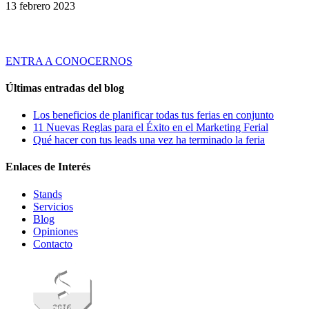
13 febrero 2023
Tridente es una empresa de servicios especializada en ofrecer Soluciones
Globales de Comunicación Visual y Asesoramiento en Marketing Ferial a
través de productos y servicios innovadores y de calidad.
ENTRA A CONOCERNOS
Últimas entradas del blog
Los beneficios de planificar todas tus ferias en conjunto
11 Nuevas Reglas para el Éxito en el Marketing Ferial
Qué hacer con tus leads una vez ha terminado la feria
Enlaces de Interés
Stands
Servicios
Blog
Opiniones
Contacto