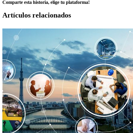
Comparte esta historia, elige tu plataforma!
Facebook
X
LinkedIn
Correo
Artículos relacionados
electrónico