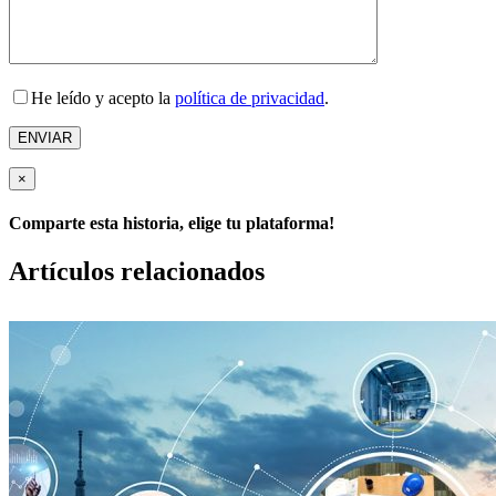
He leído y acepto la
política de privacidad
.
×
Comparte esta historia, elige tu plataforma!
Facebook
X
LinkedIn
Correo
Artículos relacionados
electrónico