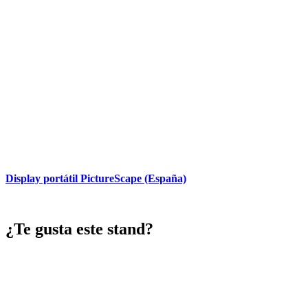
Display portátil PictureScape (España)
¿Te gusta este stand?
Contacte con nosotros y configure su stand de
la manera que mas se ajuste a sus necesidades