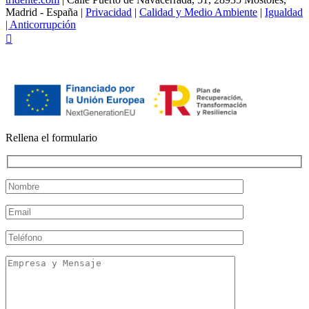
Madrid - España |
Privacidad
|
Calidad y Medio Ambiente
|
Igualdad
|
Anticorrupción
Facebook
Rellena el formulario