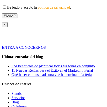
He leído y acepto la
política de privacidad
.
×
Tridente es una empresa de servicios especializada en ofrecer Soluciones
Globales de Comunicación Visual y Asesoramiento en Marketing Ferial a
través de productos y servicios innovadores y de calidad.
ENTRA A CONOCERNOS
Últimas entradas del blog
Los beneficios de planificar todas tus ferias en conjunto
11 Nuevas Reglas para el Éxito en el Marketing Ferial
Qué hacer con tus leads una vez ha terminado la feria
Enlaces de Interés
Stands
Servicios
Blog
Opiniones