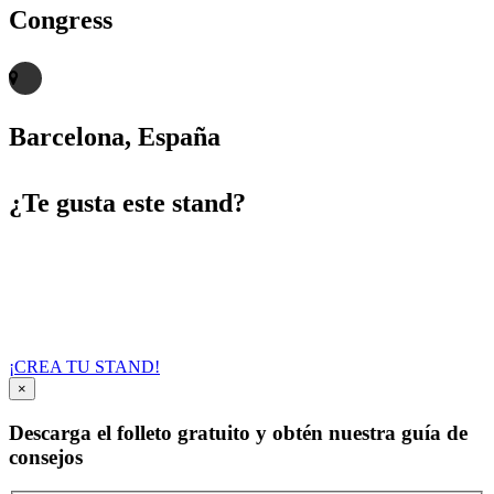
Congress
Barcelona, España
¿Te gusta este stand?
Contacte con nosotros y configure su stand de
la manera que mas se ajuste a sus necesidades
¡CREA TU STAND!
×
Descarga el folleto gratuito y obtén nuestra guía de
consejos