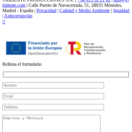
tridente.com
| Calle Puerto de Navacerrada, 51, 28935 Móstoles,
Madrid - España |
Privacidad
|
Calidad y Medio Ambiente
|
Igualdad
|
Anticorrupción
Facebook
Rellena el formulario