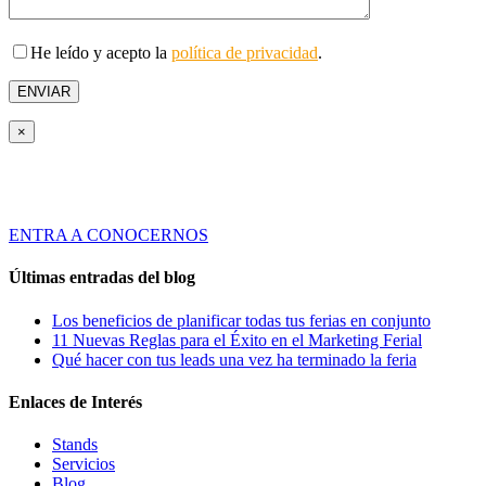
He leído y acepto la
política de privacidad
.
×
Tridente es una empresa de servicios especializada en ofrecer Soluciones
Globales de Comunicación Visual y Asesoramiento en Marketing Ferial a
través de productos y servicios innovadores y de calidad.
ENTRA A CONOCERNOS
Últimas entradas del blog
Los beneficios de planificar todas tus ferias en conjunto
11 Nuevas Reglas para el Éxito en el Marketing Ferial
Qué hacer con tus leads una vez ha terminado la feria
Enlaces de Interés
Stands
Servicios
Blog