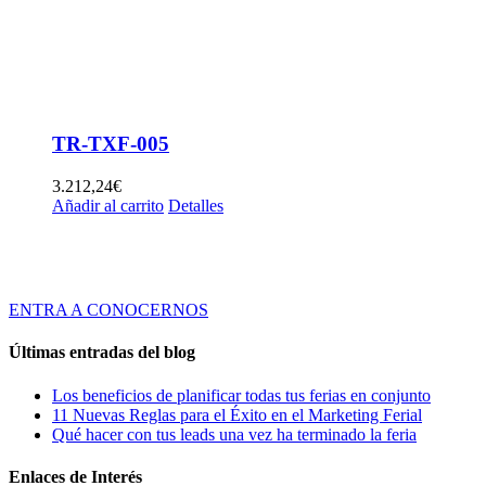
TR-TXF-005
3.212,24
€
Añadir al carrito
Detalles
Tridente es una empresa de servicios especializada en ofrecer Soluciones
Globales de Comunicación Visual y Asesoramiento en Marketing Ferial a
través de productos y servicios innovadores y de calidad.
ENTRA A CONOCERNOS
Últimas entradas del blog
Los beneficios de planificar todas tus ferias en conjunto
11 Nuevas Reglas para el Éxito en el Marketing Ferial
Qué hacer con tus leads una vez ha terminado la feria
Enlaces de Interés